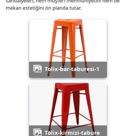
sandalyeleri, hem müşteri memnuniyetini hem de
mekan estetiğini ön planda tutar.
tolix-bar-taburesi-1
tolix-kirmizi-tabure