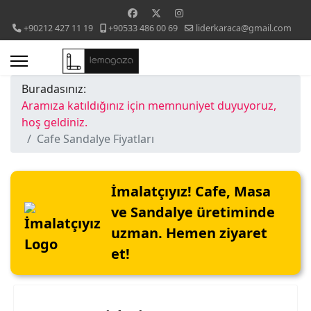
+90212 427 11 19
+90533 486 00 69
liderkaraca@gmail.com
Buradasınız:
Aramıza katıldığınız için memnuniyet duyuyoruz,
hoş geldiniz.
Cafe Sandalye Fiyatları
İmalatçıyız! Cafe, Masa
ve Sandalye üretiminde
uzman. Hemen ziyaret
et!