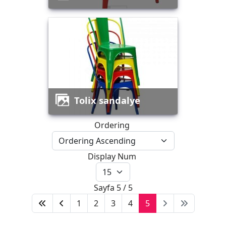
tolix sandalye
Ordering
Display Num
Sayfa 5 / 5
1
2
3
4
5