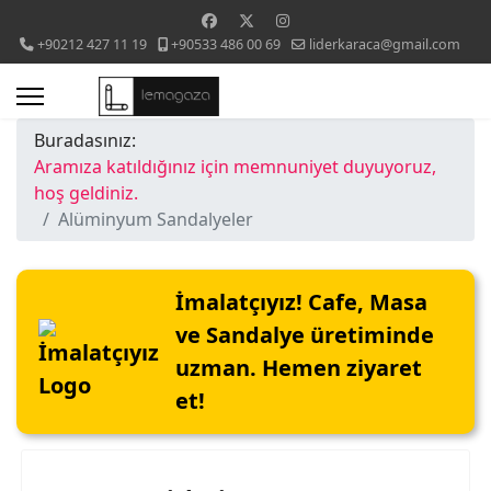
+90212 427 11 19
+90533 486 00 69
liderkaraca@gmail.com
Buradasınız:
Aramıza katıldığınız için memnuniyet duyuyoruz,
hoş geldiniz.
Alüminyum Sandalyeler
İmalatçıyız! Cafe, Masa
ve Sandalye üretiminde
uzman. Hemen ziyaret
et!