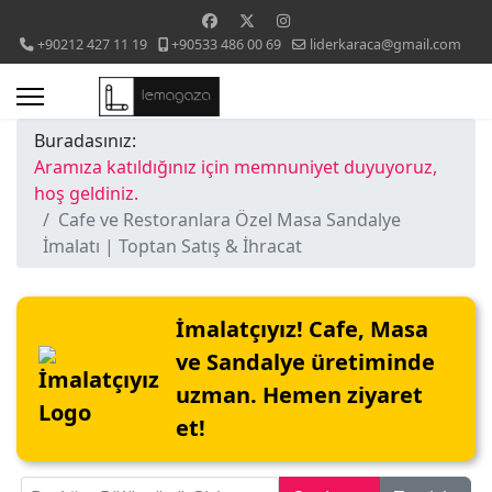
+90212 427 11 19
+90533 486 00 69
liderkaraca@gmail.com
Buradasınız:
Aramıza katıldığınız için memnuniyet duyuyoruz,
hoş geldiniz.
Cafe ve Restoranlara Özel Masa Sandalye
İmalatı | Toptan Satış & İhracat
İmalatçıyız! Cafe, Masa
ve Sandalye üretiminde
uzman. Hemen ziyaret
et!
Başlığın Bölümünü Girin