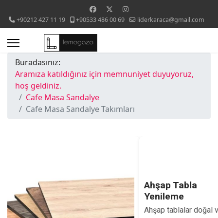
+90212 427 11 19
+90533 486 00 69
liderkaraca@gmail.com
Buradasınız:
Aramıza katıldığınız için memnuniyet duyuyoruz,
hoş geldiniz.
Cafe Masa Sandalye
Cafe Masa Sandalye Takımları
Ahşap Tabla
Yenileme
Ahşap tablalar doğal ve