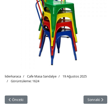
liderkaraca
Cafe Masa Sandalye
19 Ağustos 2025
Görüntüleme: 1624
Önceki makale: Cafe Masa Sandalyeci
Sonraki makale
Önceki
Sonraki