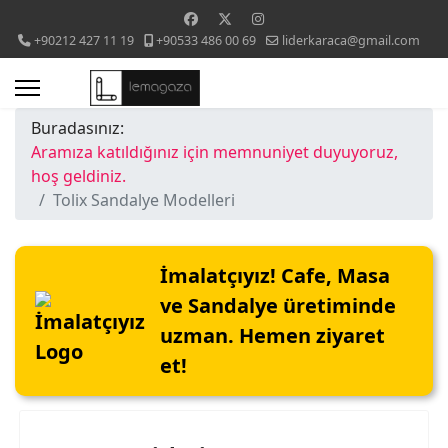
+90212 427 11 19
+90533 486 00 69
liderkaraca@gmail.com
Buradasınız:
Aramıza katıldığınız için memnuniyet duyuyoruz,
hoş geldiniz.
Tolix Sandalye Modelleri
İmalatçıyız! Cafe, Masa
ve Sandalye üretiminde
uzman. Hemen ziyaret
et!