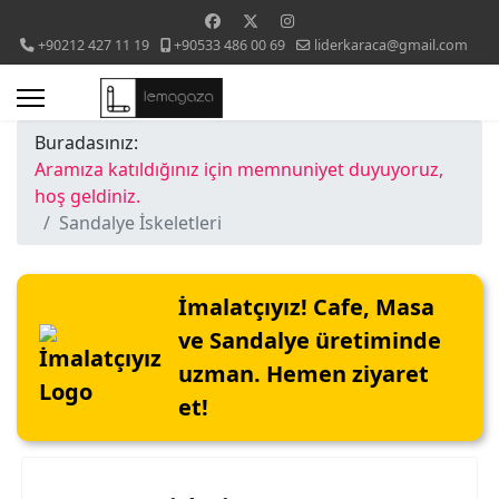
+90212 427 11 19
+90533 486 00 69
liderkaraca@gmail.com
Buradasınız:
Aramıza katıldığınız için memnuniyet duyuyoruz,
hoş geldiniz.
Sandalye İskeletleri
İmalatçıyız! Cafe, Masa
ve Sandalye üretiminde
uzman. Hemen ziyaret
et!