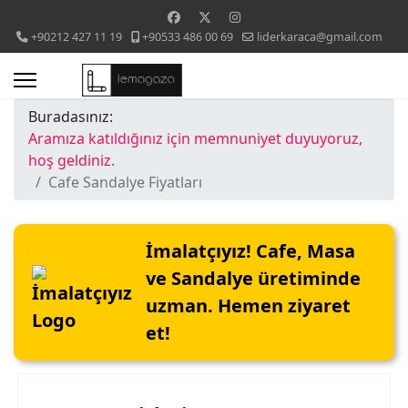
+90212 427 11 19
+90533 486 00 69
liderkaraca@gmail.com
Buradasınız:
Aramıza katıldığınız için memnuniyet duyuyoruz,
hoş geldiniz.
Cafe Sandalye Fiyatları
İmalatçıyız! Cafe, Masa
ve Sandalye üretiminde
uzman. Hemen ziyaret
et!